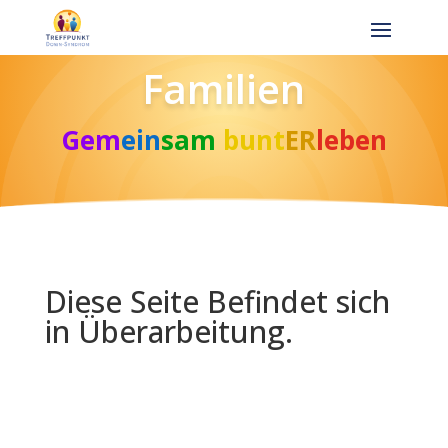
Familien
Gem
ein
sam
bunt
ER
leben
Diese Seite Befindet sich
in Überarbeitung.